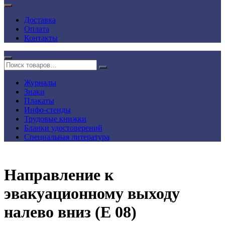
Доставка
Оплата
Контакты
Журналы
Знаки
Плакаты
Инфо-стенды
Трудовые книжки
Бланки удостоверений
Специальная литература
Направление к
эвакуационному выходу
налево вниз (E 08)