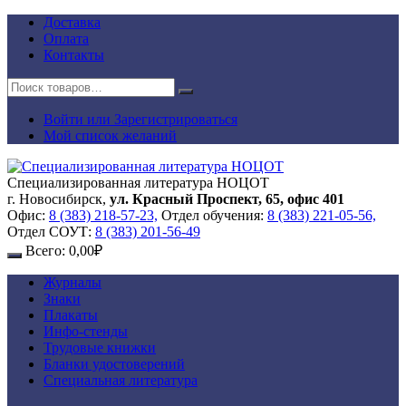
Перейти
Доставка
к
Оплата
содержимому
Контакты
Войти или Зарегистрироваться
Мой список желаний
Специализированная литература НОЦОТ
г. Новосибирск,
ул. Красный Проспект, 65, офис 401
Офис:
8 (383) 218-57-23,
Отдел обучения:
8 (383) 221-05-56,
Отдел СОУТ:
8 (383) 201-56-49
Всего:
0,00
₽
Журналы
Знаки
Плакаты
Инфо-стенды
Трудовые книжки
Бланки удостоверений
Специальная литература