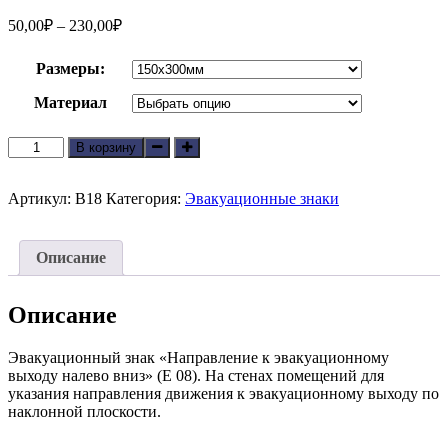
50,00
₽
–
230,00
₽
Размеры:
Материал
Количество
В корзину
товара
Направление
к
Артикул:
В18
Категория:
Эвакуационные знаки
эвакуационному
выходу
налево
Описание
вниз
(E
08)
Описание
Эвакуационный знак «Направление к эвакуационному
выходу налево вниз» (E 08). На стенах помещений для
указания направления движения к эвакуационному выходу по
наклонной плоскости.