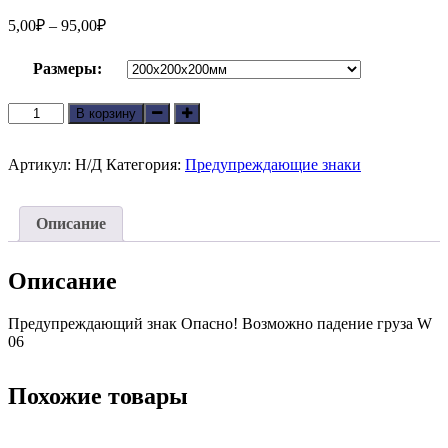
5,00
₽
–
95,00
₽
Размеры:
Количество
В корзину
товара
Предупреждающий
знак
Артикул:
Н/Д
Категория:
Предупреждающие знаки
Опасно!
Возможно
падение
Описание
груза
W
06
Описание
Предупреждающий знак Опасно! Возможно падение груза W
06
Похожие товары