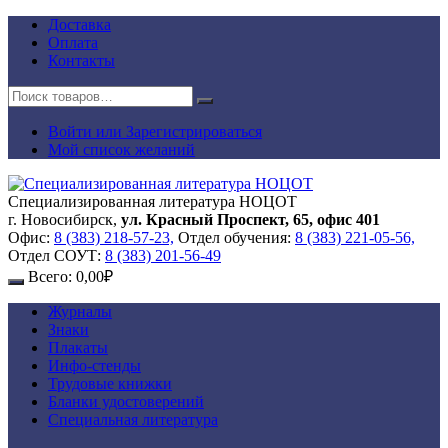
Перейти
Доставка
к
Оплата
содержимому
Контакты
Войти или Зарегистрироваться
Мой список желаний
Специализированная литература НОЦОТ
г. Новосибирск,
ул. Красный Проспект, 65, офис 401
Офис:
8 (383) 218-57-23,
Отдел обучения:
8 (383) 221-05-56,
Отдел СОУТ:
8 (383) 201-56-49
Всего:
0,00
₽
Журналы
Знаки
Плакаты
Инфо-стенды
Трудовые книжки
Бланки удостоверений
Специальная литература